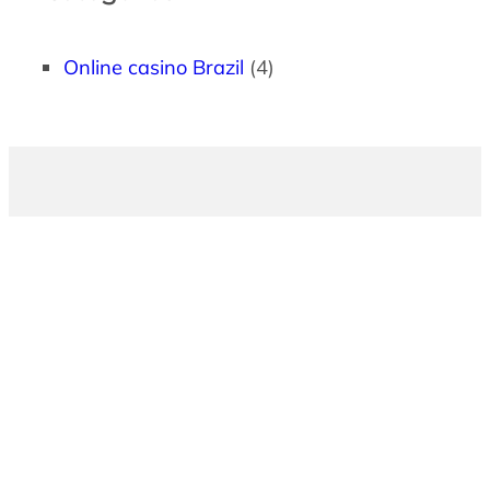
Online casino Brazil
(4)