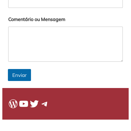
Comentário ou Mensagem
Enviar
WordPress
Youtube
Twitter
Telegram