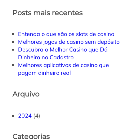
Posts mais recentes
Entenda o que são os slots de casino
Melhores jogos de casino sem depósito
Descubra o Melhor Casino que Dá
Dinheiro no Cadastro
Melhores aplicativos de casino que
pagam dinheiro real
Arquivo
2024
(4)
Categorias